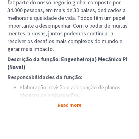
faz parte do nosso negócio global composto por
34.000 pessoas, em mais de 30 países, dedicados a
melhorar a qualidade de vida. Todos têm um papel
importante a desempenhar. Com o poder de muitas
mentes curiosas, juntos podemos continuar a
resolver os desafios mais complexos do mundo e
gerar mais impacto.
Descrição da função: Engenheiro(a) Mecânico Pl
(Naval)
Responsabilidades da função:
Elaboração, revisão e adequação de planos
técnicos de embarcações.
Desenvolvimento de projetos conforme
Read more
requisitos de sociedades classificadoras (BV,
DNV, ABS, etc.).
Apoio técnico em processos de certificação e
classificação naval.