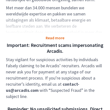
Met meer dan 34.000 mensen bundelen we
wereldwijde expertise en pakken we samen
uitdagingen als klimaat, betaalbare energie en
leefbare steden aan. We verbeteren de
levenskwaliteit door onze aanwezigheid in meer dan
Read more
dertig landen.
Important: Recruitment scams impersonating
Rolbeschrijving:
Arcadis.
Als senior civieltechnisch ontwerper ben je werkzaam
Stay vigilant for suspicious activities by individuals
in verschillende projectteams, ken je veel afwisseling
falsely claiming to be Arcadis’ recruiters. Arcadis will
en werk je aan diverse integrale stedelijke
never ask you for payment at any stage of our
ontwikkelingsprojecten. Samen met de projectleiders
recruitment process. If you’re suspicious about a
ben je verantwoordelijk voor de (interne)
recruiter’s identity, email us at
contact-
afstemming tussen de diverse disciplines. Je denkt
us@arcadis.com
with “Suspected Fraud” in the
vanuit de opdrachtgever en stuurt daarmee de
subject line.
kwaliteit van de civieltechnische ontwerpen en de
contract inhoud. Je begeleidt de (junior) ontwerpers
Reminder: No unsolicited submissions. Direct