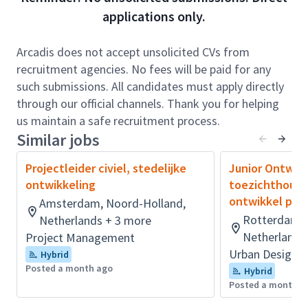
en de tekenaars en zorgt voor de vakinhoudelijke
applications only.
begeleiding van het civieltechnische projectdeel. Je
schrijft mee aan RAW-bestekken en UAV-GC
Arcadis does not accept unsolicited CVs from
contracten, toets ze inhoudelijk en verzorgd de
recruitment agencies. No fees will be paid for any
afstemming met andere disciplines (oa.
such submissions. All candidates must apply directly
Geohydrologie, riolering, bodem en geotechniek).
through our official channels. Thank you for helping
us maintain a safe recruitment process.
Innoveren is geen uitdaging maar je tweede natuur
Similar jobs
en je weet jouw bijdrage te leveren aan digitale
ambitie van Arcadis. Vanuit jouw kennis en ervaring
Projectleider civiel, stedelijke
Junior Ontwerp
breng je advies uit en lever jij je bijdrage voor
ontwikkeling
toezichthouder
offertes. Projecten waar je aan zult werken zijn
ontwikkel pro
Amsterdam, Noord-Holland,
projecten op het gebied van: bouw- en woonrijp
Rotterdam, 
Netherlands + 3 more
maken van woningbouw en industriële locaties,
Netherlands
Project Management
herinrichting van infrastructuur, verbetering en
Urban Design &
Hybrid
vernieuwing van de bebouwde omgeving. Daarin
Posted a month ago
Hybrid
neem je duurzaamheid en Circulair Design mee.
Posted a month a