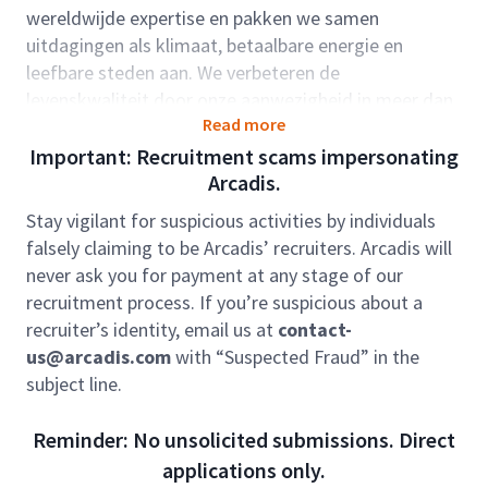
wereldwijde expertise en pakken we samen
uitdagingen als klimaat, betaalbare energie en
leefbare steden aan. We verbeteren de
levenskwaliteit door onze aanwezigheid in meer dan
Read more
dertig landen.
Important: Recruitment scams impersonating
Rolbeschrijving:
Arcadis.
Als bouwkundig projectleider binnen de
(voedingsmiddelen)industrie speel je een centrale rol
Stay vigilant for suspicious activities by individuals
in het realiseren van uitdagende bouwprojecten voor
falsely claiming to be Arcadis’ recruiters. Arcadis will
toonaangevende opdrachtgevers. Je bent
never ask you for payment at any stage of our
(mede)verantwoordelijk voor het gehele proces: van
recruitment process. If you’re suspicious about a
het ontwerp tot en met de oplevering. Binnen deze
recruiter’s identity, email us at
contact-
dynamische sector weet jij de specifieke eisen op het
us@arcadis.com
with “Suspected Fraud” in the
gebied van hygiëne en veiligheid moeiteloos te
subject line.
vertalen naar praktische, duurzame en innovatieve
oplossingen. Je beweegt je continu tussen
Reminder: No unsolicited submissions. Direct
verschillende stakeholders, zoals opdrachtgevers,
applications only.