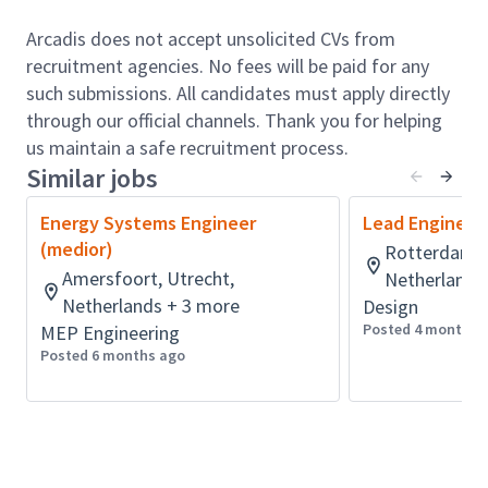
ontwerpteams, aannemers en leveranciers, waarbij
heldere communicatie en samenwerking
Arcadis does not accept unsolicited CVs from
vanzelfsprekend zijn.
recruitment agencies. No fees will be paid for any
Bij Arcadis betekent deze rol meer dan alleen
such submissions. All candidates must apply directly
bouwkundige expertise. In industriële projecten ben
through our official channels. Thank you for helping
jij in de lead voor de volledige CSA-scope van het
us maintain a safe recruitment process.
project (Civil, Structural & Architectural). Jij bewaakt
Similar jobs
én versterkt de samenhang tussen deze disciplines,
Energy Systems Engineer
Lead Engineer
zodat ze optimaal samenwerken en bijdragen aan
(medior)
Rotterdam, 
het succes van het project. Dit vraagt om inzicht,
Amersfoort, Utrecht,
Netherlands
flexibiliteit en het vermogen om het totaalplaatje te
Netherlands + 3 more
Design
bewaken, zodat alle disciplines samenkomen in een
Posted 4 months 
MEP Engineering
integraal en succesvol projectresultaat.
Posted 6 months ago
Deze functie vraagt om een projectleider die de
verbinding zoekt tussen kantoor en bouwplaats. Je
werkzaamheden vinden plaats waar de projectstatus
dit vereist: soms werk je achter je bureau aan
contracten, planning en digitale projectplatforms