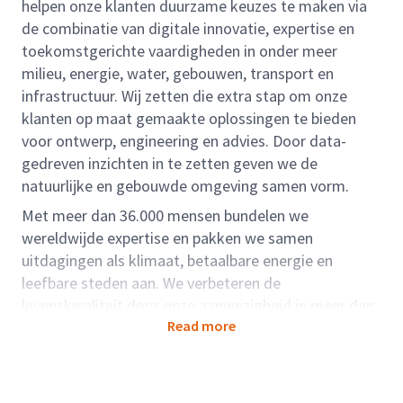
helpen onze klanten duurzame keuzes te maken via
de combinatie van digitale innovatie, expertise en
toekomstgerichte vaardigheden in onder meer
milieu, energie, water, gebouwen, transport en
infrastructuur. Wij zetten die extra stap om onze
klanten op maat gemaakte oplossingen te bieden
voor ontwerp, engineering en advies. Door data-
gedreven inzichten in te zetten geven we de
natuurlijke en gebouwde omgeving samen vorm.
Met meer dan 36.000 mensen bundelen we
wereldwijde expertise en pakken we samen
uitdagingen als klimaat, betaalbare energie en
leefbare steden aan. We verbeteren de
levenskwaliteit door onze aanwezigheid in meer dan
Read more
dertig landen.
Rolbeschrijving:
We are expanding our AI Studio with cross-functional