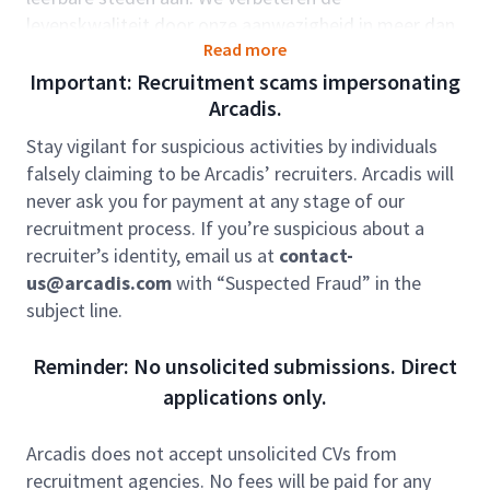
levenskwaliteit door onze aanwezigheid in meer dan
Read more
dertig landen.
Important: Recruitment scams impersonating
Wat ga je doen ?
Arcadis.
Als Wegbouwkundig Adviseur adviseer je
opdrachtgevers over infraprojecten, zowel in
Stay vigilant for suspicious activities by individuals
Nederland als internationaal. Je werkt voor
falsely claiming to be Arcadis’ recruiters. Arcadis will
overheden, aannemers en industriële klanten binnen
never ask you for payment at any stage of our
de Business Unit Technical Advisory & Asset
recruitment process. If you’re suspicious about a
Management.
recruiter’s identity, email us at
contact-
us@arcadis.com
with “Suspected Fraud” in the
Je bent verantwoordelijk voor het berekenen en
subject line.
adviseren van verhardingsconstructies in asfalt-,
elementen- en betonverhardingen. Daarbij beoordeel
Reminder: No unsolicited submissions. Direct
je inspectie- en meetgegevens en vertaal je deze naar
applications only.
praktische en onderbouwde adviezen over
materiaalkeuze, constructieopbouw en levensduur.
Je voert zelfstandig analyses en berekeningen uit en
Arcadis does not accept unsolicited CVs from
ondersteunt opdrachtgevers bij het maken van
recruitment agencies. No fees will be paid for any