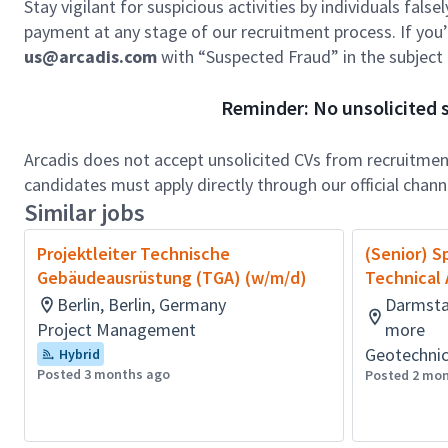
Stay vigilant for suspicious activities by individuals false
payment at any stage of our recruitment process. If you’r
us@arcadis.com
with “Suspected Fraud” in the subject l
Reminder: No unsolicited s
Arcadis does not accept unsolicited CVs from recruitment
candidates must apply directly through our official chan
Similar jobs
Projektleiter Technische
(Senior) S
Gebäudeausrüstung (TGA) (w/m/d)
Technical 
Berlin, Berlin, Germany
Darmsta
Project Management
more
Geotechnic
Hybrid
Posted 3 months ago
Posted 2 mo