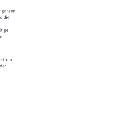
r ganzen
d die
ltige
en
pektrum
 der