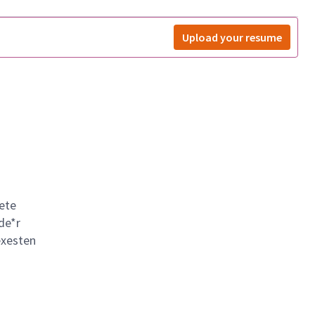
Upload your resume
ete
de*r
exesten