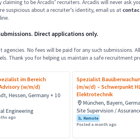
ly claiming to be Arcadis’ recruiters. Arcadis will never ask yo
e suspicious about a recruiter’s identity, email us at
contac
ine.
ubmissions. Direct applications only.
 agencies. No fees will be paid for any such submissions. Al
nels. Thank you for helping us maintain a safe recruitment pr
pezialist im Bereich
Spezialist Bauüberwachu
Advisory (w/m/d)
(m/w/d) – Schwerpunkt H
Elektrotechnik
dt, Hessen, Germany + 10
München, Bayern, Germa
Site Supervision / Assuranc
al Engineering
nths ago
Remote
Posted a month ago