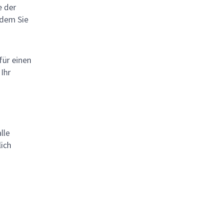
e der
 dem Sie
für einen
 Ihr
lle
lich