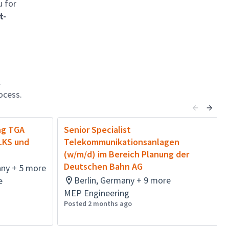
u for
t-
l
ocess.
ng TGA
Senior Specialist
LKS und
Telekommunikationsanlagen
(w/m/d) im Bereich Planung der
Deutschen Bahn AG
ny + 5 more
Berlin, Germany + 9 more
e
MEP Engineering
Posted 2 months ago