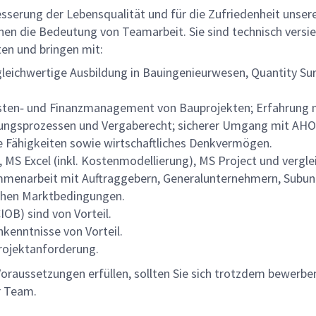
besserung der Lebensqualität und für die Zufriedenheit unserer
n die Bedeutung von Teamarbeit. Sie sind technisch versier
en und bringen mit:
leichwertige Ausbildung in Bauingenieurwesen, Quantity S
ten‑ und Finanzmanagement von Bauprojekten; Erfahrung mit
bungsprozessen und Vergaberecht; sicherer Umgang mit AHO
 Fähigkeiten sowie wirtschaftliches Denkvermögen.
MS Excel (inkl. Kostenmodellierung), MS Project und verg
menarbeit mit Auftraggebern, Generalunternehmern, Subun
schen Marktbedingungen.
IOB) sind von Vorteil.
hkenntnisse von Vorteil.
Projektanforderung.
e Voraussetzungen erfüllen, sollten Sie sich trotzdem bewerbe
er Team.