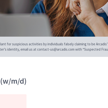
t for suspicious activities by individuals falsely claiming to be Arcadis’
iter’s identity, email us at contact-us@arcadis.com with “Suspected Fraud
 (w/m/d)