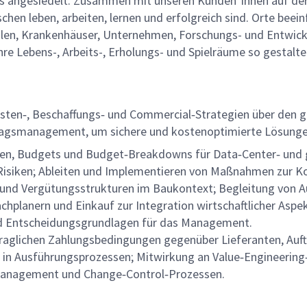
ces angesiedelt. Zusammen mit unseren Kunden*innen auf der
schen leben, arbeiten, lernen und erfolgreich sind. Orte bee
ulen, Krankenhäuser, Unternehmen, Forschungs- und Entwick
re Lebens-, Arbeits-, Erholungs- und Spielräume so gestalte
sten‑, Beschaffungs‑ und Commercial‑Strategien über den g
rtragsmanagement, um sichere und kostenoptimierte Lösung
änen, Budgets und Budget‑Breakdowns für Data‑Center‑ und 
isiken; Ableiten und Implementieren von Maßnahmen zur K
und Vergütungsstrukturen im Baukontext; Begleitung von A
anern und Einkauf zur Integration wirtschaftlicher Aspekte
und Entscheidungsgrundlagen für das Management.
raglichen Zahlungsbedingungen gegenüber Lieferanten, Au
n in Ausführungsprozessen; Mitwirkung an Value‑Engineering‑I
‑Management und Change‑Control‑Prozessen.