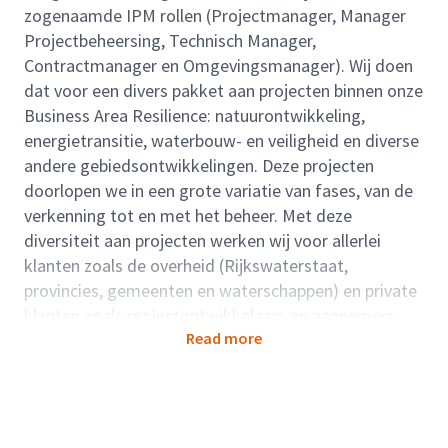
zogenaamde IPM rollen (Projectmanager, Manager
Projectbeheersing, Technisch Manager,
Contractmanager en Omgevingsmanager). Wij doen
dat voor een divers pakket aan projecten binnen onze
Business Area Resilience: natuurontwikkeling,
energietransitie, waterbouw- en veiligheid en diverse
andere gebiedsontwikkelingen. Deze projecten
doorlopen we in een grote variatie van fases, van de
verkenning tot en met het beheer. Met deze
diversiteit aan projecten werken wij voor allerlei
klanten zoals de overheid (Rijkswaterstaat,
provincies, gemeenten en waterschappen) en private
klanten zoals projectontwikkelaars en aannemers.
Read more
Onze groeiende groep bestaat uit 5 regionaal
georiënteerde teams, waarvan 4 teams in Nederland
en één in India (projectmanagement ondersteuning).
Bij Arcadis werken we integraal en team-overstijgend
op zowel regionaal als landelijk niveau. Zo creëer je