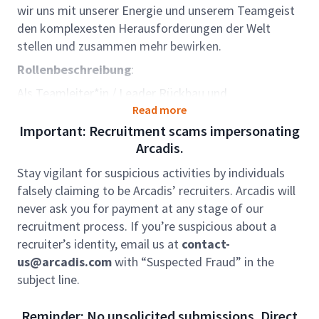
wir uns mit unserer Energie und unserem Teamgeist
den komplexesten Herausforderungen der Welt
stellen und zusammen mehr bewirken.
Rollenbeschreibung
:
Als Teamleiter*in / Leader Rückbau und
Schadstoffsanierung / D4 (Deactivation,
Read more
Decommissioning, Decontamination, Demolition)
Important: Recruitment scams impersonating
leiten Sie die Geschäftseinheit von mind. 8
Arcadis.
Mitarbeiter*innen mit der Verantwortung für die
Stay vigilant for suspicious activities by individuals
Erbringung der Servicequalität innerhalb der
falsely claiming to be Arcadis’ recruiters. Arcadis will
Geschäftseinheiten; ferner überwachen Sie die
never ask you for payment at any stage of our
Umsetzung der Strategie zur Gewährleistung von
recruitment process. If you’re suspicious about a
Servicequalität, exzellentem Service und profitablem
recruiter’s identity, email us at
contact-
Wachstum innerhalb der Einheit, um die Erreichung
us@arcadis.com
with “Suspected Fraud” in the
der Geschäftsziele zu unterstützen.
subject line.
Im Team D4 North werden Ingenieurdienstleistungen
innerhalb der Sparte Environmental Restoration für
Reminder: No unsolicited submissions. Direct