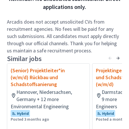
die Bereiche Rückbau und Schadstoffsanierung
applications only.
durchgeführt und für unsere Kunden aus der
Privatwirtschaft, Industrie sowie der öffentlichen
Arcadis does not accept unsolicited CVs from
Hand vorrangig in Hamburg & Hannover realisiert.
recruitment agencies. No fees will be paid for any
Rollenverantwortung
:
such submissions. All candidates must apply directly
through our official channels. Thank you for helping
Als Teamleiter*in / Leader leiten Sie die
us maintain a safe recruitment process.
Geschäftseinheit mit der Verantwortung für die
Similar jobs
Erbringung der Servicequalität innerhalb der
Geschäftseinheit;
(Senior) Projektleiter*in
Projektingenie
Operatives
(w/m/d) Rückbau und
und Schadstof
Geschäft:
Programm-/Projektmanagement-
Schadstoffsanierung
(w/m/d)
Aktivitäten
Hannover, Niedersachsen,
Darmstadt, 
Führung:
Vermittlung von
Germany + 12 more
9 more
Unternehmensvisionen und -zielen, Motivation
Environmental Engineering
Engineers
(Engagement) und Entwicklung eines
Hybrid
Hybrid
vielfältigen Teams; Coaching und Begleitung
Posted 3 months ago
Posted a month a
von Talenten; Management von Business