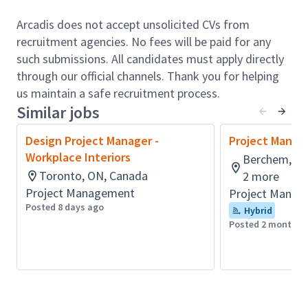
inhoudelijke spil tussen
Arcadis does not accept unsolicited CVs from
opdrachtgever,engineeringsdisciplines en
recruitment agencies. No fees will be paid for any
uitvoerende partijen.
such submissions. All candidates must apply directly
through our official channels. Thank you for helping
Je werkt aan projecten die direct bijdragen aan
us maintain a safe recruitment process.
nautische veiligheid, economie, logistiek en
Similar jobs
duurzame groei van onze havensen die in het
buitenland. Daarmee lever je een belangrijke bijdrage
Design Project Manager -
Project Manag
aan een toekomstbestendige maritieme
Workplace Interiors
Berchem, An
infrastructuur eneconomisch welvarende havens.
Toronto, ON, Canada
2 more
Project Management
Project Manag
Rol verantwoordelijkheden:
Posted 8 days ago
Hybrid
In deze rol:
Posted 2 months 
Leid en coördineer je integrale
ontwerpprocessen voor haven- en maritieme
constructies waar civiel,
geotechniek,constructief ontwerp,