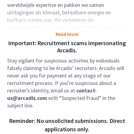
wereldwijde expertise en pakken we samen
uitdagingen als klimaat, betaalbare energie en
leefbare steden aan. We verbeteren de
levenskwaliteit door onze aanwezigheid in meer dan
Read more
30 landen.
Important: Recruitment scams impersonating
Rolbeschrijving:
Arcadis.
Als Ontwerpleider Havens & Maritieme Constructies
Stay vigilant for suspicious activities by individuals
ben jij verantwoordelijk voor het integrale ontwerp
falsely claiming to be Arcadis’ recruiters. Arcadis will
van complexeciviel‑technische werken binnen haven-
never ask you for payment at any stage of our
en maritieme omgevingen. Denk hierbij aan kades,
recruitment process. If you’re suspicious about a
ligplaatsen, steigers, oevers,terminals en nautische
recruiter’s identity, email us at
contact-
voorzieningen.
us@arcadis.com
with “Suspected Fraud” in the
subject line.
Je leidt multidisciplinaire ontwerpteams en zorgt
voor technische integriteit, veiligheid, integraliteit en
Reminder: No unsolicited submissions. Direct
maakbaarheid van hetontwerp, vanaf de initiatief- en
applications only.
verkenningsfase tot uitvoering. Jij vormt de