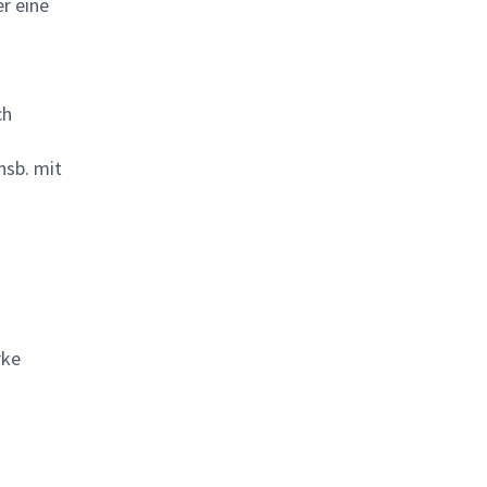
r eine
ch
nsb. mit
rke