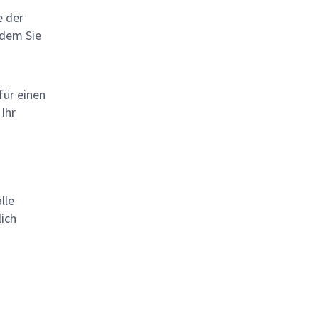
e der
 dem Sie
für einen
 Ihr
lle
lich