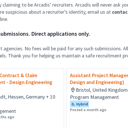
ly claiming to be Arcadis’ recruiters. Arcadis will never ask yo
e suspicious about a recruiter’s identity, email us at
contac
ine.
ubmissions. Direct applications only.
 agencies. No fees will be paid for any such submissions. Al
nels. Thank you for helping us maintain a safe recruitment pr
 Contract & Claim
Assistant Project Manager 
t - Design Engineering
Design and Engineering)
Bristol, United Kingdom
dt, Hessen, Germany + 10
Program Management
Hybrid
Posted a month ago
agement
nths ago