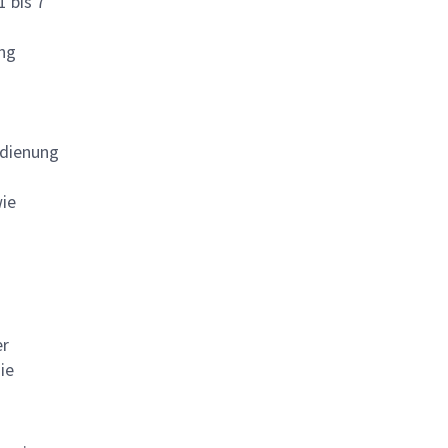
 bis 7
ung
edienung
wie
er
ie