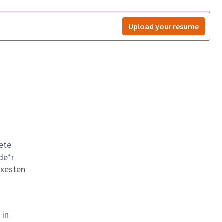
Upload your resume
ete
de*r
exesten
 in