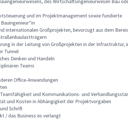
Bauingenieurwesens, des Wirtschaftsingenieurwesen Bau ode
jektsteuerung und im Projektmanagement sowie fundierte
r Bauingenieur*in
nd internationalen Großprojekten, bevorzugt aus dem Berei
Straßenbaulastträgern
ung in der Leitung von Großprojekten in der Infrastruktur, i
er Tunnel
liches Denken und Handeln
ziplinären Teams
nderen Office-Anwendungen
eten
wie Teamfähigkeit und Kommunikations- und Verhandlungsstä
ität und Kosten in Abhängigkeit der Projektvorgaben
und Schrift
kt / das Business es verlangt