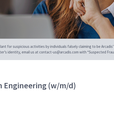
t for suspicious activities by individuals falsely claiming to be Arcadis’
iter’s identity, email us at contact-us@arcadis.com with “Suspected Fraud
n Engineering (w/m/d)