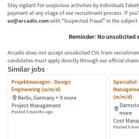
Stay vigilant for suspicious activities by individuals false
payment at any stage of our recruitment process. If you’r
us@arcadis.com
with “Suspected Fraud” in the subject l
Reminder: No unsolicited s
Arcadis does not accept unsolicited CVs from recruitment
candidates must apply directly through our official chan
Similar jobs
Projektmanager - Design
Specialist
Engineering (w/m/d)
Managemen
(w/m/d)
Berlin, Germany + 9 more
Darmsta
Project Management
Posted 5 months ago
more
Cost Man
Posted 5 mo