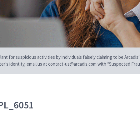
t for suspicious activities by individuals falsely claiming to be Arcadis’
iter’s identity, email us at contact-us@arcadis.com with “Suspected Fraud
PL_6051