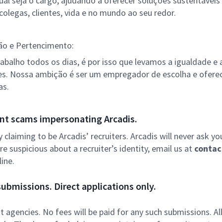
qual seja o cargo, ajudando a oferecer soluções sustentávei
colegas, clientes, vida e no mundo ao seu redor.
ão e Pertencimento:
abalho todos os dias, é por isso que levamos a igualdade e 
ões. Nossa ambição é ser um empregador de escolha e ofere
as.
nt scams impersonating Arcadis.
ly claiming to be Arcadis’ recruiters. Arcadis will never ask yo
e suspicious about a recruiter’s identity, email us at
contac
ine.
ubmissions. Direct applications only.
 agencies. No fees will be paid for any such submissions. Al