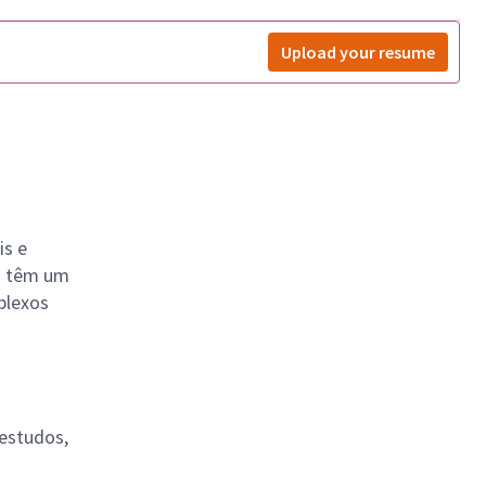
Upload your resume
is e
os têm um
plexos
 estudos,