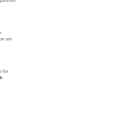
s para um
a
cer um
u for
t-
l