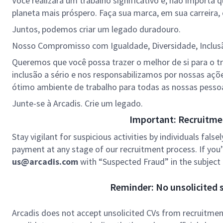
Você realizará um trabalho significativo e, não importa 
planeta mais próspero. Faça sua marca, em sua carreira, 
Juntos, podemos criar um legado duradouro.
Nosso Compromisso com Igualdade, Diversidade, Inclus
Queremos que você possa trazer o melhor de si para o tr
inclusão a sério e nos responsabilizamos por nossas aç
ótimo ambiente de trabalho para todas as nossas pesso
Junte-se à Arcadis. Crie um legado.
Important: Recruitme
Stay vigilant for suspicious activities by individuals false
payment at any stage of our recruitment process. If you’r
us@arcadis.com
with “Suspected Fraud” in the subject l
Reminder: No unsolicited s
Arcadis does not accept unsolicited CVs from recruitment