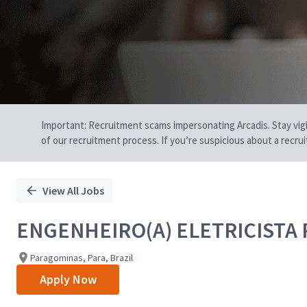
Important: Recruitment scams impersonating Arcadis. Stay vigilan
of our recruitment process. If you’re suspicious about a recru
View All Jobs
ENGENHEIRO(A) ELETRICISTA 
Paragominas, Para, Brazil
Apply Now